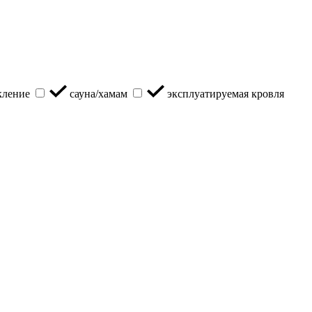
кление
сауна/хамам
эксплуатируемая кровля