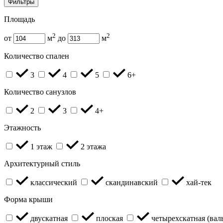
Фильтры
Площадь
2
2
от
м
до
м
Количество спален
3
4
5
6+
Количество санузлов
2
3
4+
Этажность
1 этаж
2 этажа
Архитектурный стиль
классический
скандинавский
хай-тек
Форма крыши
двускатная
плоская
четырехскатная (вал