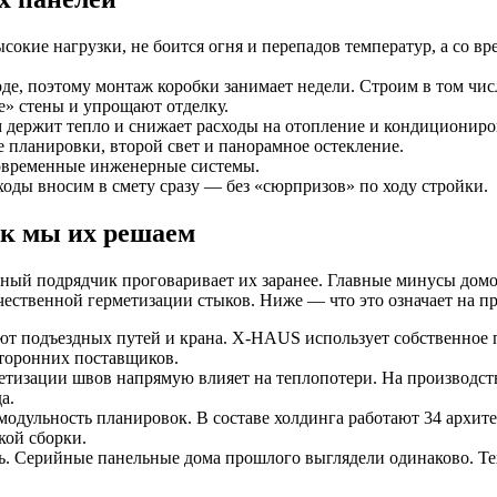
сокие нагрузки, не боится огня и перепадов температур, а со 
воде, поэтому монтаж коробки занимает недели. Строим в том чис
е» стены и упрощают отделку.
м держит тепло и снижает расходы на отопление и кондициониро
е планировки, второй свет и панорамное остекление.
современные инженерные системы.
оды вносим в смету сразу — без «сюрпризов» по ходу стройки.
ак мы их решаем
тный подрядчик проговаривает их заранее. Главные минусы дом
ачественной герметизации стыков. Ниже — что это означает на 
уют подъездных путей и крана. X-HAUS использует собственное
сторонних поставщиков.
метизации швов напрямую влияет на теплопотери. На производс
а.
 модульность планировок. В составе холдинга работают 34 архи
кой сборки.
. Серийные панельные дома прошлого выглядели одинаково. Тех