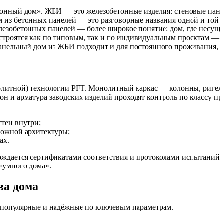
тонный дом». ЖБИ — это железобетонные изделия: стеновые пан
 из бетонных панелей — это разговорные названия одной и той
лезобетонных панелей — более широкое понятие: дом, где несущ
 строятся как по типовым, так и по индивидуальным проектам 
анельный дом из ЖБИ подходит и для постоянного проживания, 
литной) технологии PFT. Монолитный каркас — колонны, ригел
н и арматура заводских изделий проходят контроль по классу пр
тен внутри;
ложной архитектуры;
ах.
ерждается сертификатами соответствия и протоколами испытани
«умного дома».
ва дома
 популярные и надёжные по ключевым параметрам.