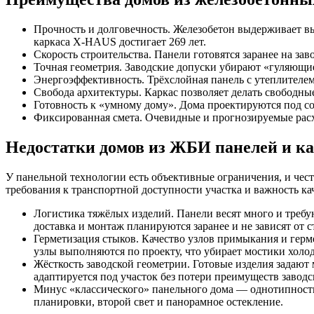
Прочность и долговечность. Железобетон выдерживает вы
каркаса X-HAUS достигает 269 лет.
Скорость строительства. Панели готовятся заранее на за
Точная геометрия. Заводские допуски убирают «гуляющи
Энергоэффективность. Трёхслойная панель с утеплителе
Свобода архитектуры. Каркас позволяет делать свободны
Готовность к «умному дому». Дома проектируются под 
Фиксированная смета. Очевидные и прогнозируемые расх
Недостатки домов из ЖБИ панелей и к
У панельной технологии есть объективные ограничения, и чес
требования к транспортной доступности участка и важность к
Логистика тяжёлых изделий. Панели весят много и треб
доставка и монтаж планируются заранее и не зависят от 
Герметизация стыков. Качество узлов примыкания и гер
узлы выполняются по проекту, что убирает мостики холод
Жёсткость заводской геометрии. Готовые изделия задают
адаптируется под участок без потери преимуществ заводс
Минус «классического» панельного дома — однотипность
планировки, второй свет и панорамное остекление.