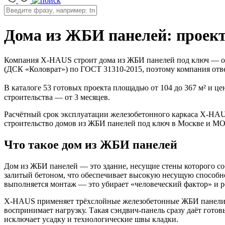
Дома из ЖБИ панелей: проек
Компания X-HAUS строит дома из ЖБИ панелей под ключ — от 
(ДСК «Коловрат») по ГОСТ 31310-2015, поэтому компания отвеча
В каталоге 53 готовых проекта площадью от 104 до 367 м² и це
строительства — от 3 месяцев.
Расчётный срок эксплуатации железобетонного каркаса X-HAUS
строительство домов из ЖБИ панелей под ключ в Москве и МО, 
Что такое дом из ЖБИ панелей
Дом из ЖБИ панелей — это здание, несущие стены которого со
залитый бетоном, что обеспечивает высокую несущую способнос
выполняется монтаж — это убирает «человеческий фактор» и ре
X-HAUS применяет трёхслойные железобетонные ЖБИ панели: 
воспринимает нагрузку. Такая сэндвич-панель сразу даёт гото
исключает усадку и технологические швы кладки.