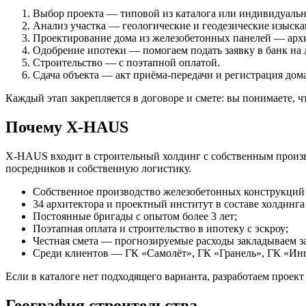
Выбор проекта — типовой из каталога или индивидуаль
Анализ участка — геологические и геодезические изыска
Проектирование дома из железобетонных панелей — архи
Одобрение ипотеки — помогаем подать заявку в банк на 
Строительство — с поэтапной оплатой.
Сдача объекта — акт приёма-передачи и регистрация дома
Каждый этап закрепляется в договоре и смете: вы понимаете, 
Почему X-HAUS
X-HAUS входит в строительный холдинг с собственным произв
посредников и собственную логистику.
Собственное производство железобетонных конструкций 
34 архитектора и проектный институт в составе холдинг
Постоянные бригады с опытом более 3 лет;
Поэтапная оплата и строительство в ипотеку с эскроу;
Честная смета — прогнозируемые расходы закладываем за
Среди клиентов — ГК «Самолёт», ГК «Гранель», ГК «Ин
Если в каталоге нет подходящего варианта, разработаем проек
География строительства