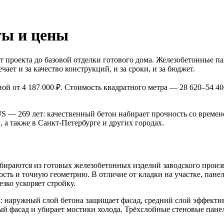
ты и цены
проекта до базовой отделки готового дома. Железобетонные па
ет и за качество конструкций, и за сроки, и за бюджет.
ной от 4 187 000 ₽. Стоимость квадратного метра — 28 620–54 40
 — 269 лет: качественный бетон набирает прочность со времен
а также в Санкт-Петербурге и других городах.
бираются из готовых железобетонных изделий заводского произ
ть и точную геометрию. В отличие от кладки на участке, панел
зко ускоряет стройку.
наружный слой бетона защищает фасад, средний слой эффектив
вый фасад и убирает мостики холода. Трёхслойные стеновые пан