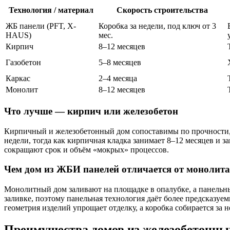
Технология / материал
Скорость строительства
ЖБ панели (PFT, X-
Коробка за недели, под ключ от 3
HAUS)
мес.
Кирпич
8–12 месяцев
Газобетон
5–8 месяцев
Каркас
2–4 месяца
Монолит
8–12 месяцев
Что лучше — кирпич или железобетон
Кирпичный и железобетонный дом сопоставимы по прочности, н
недели, тогда как кирпичная кладка занимает 8–12 месяцев и
сокращают срок и объём «мокрых» процессов.
Чем дом из ЖБИ панелей отличается от монолита
Монолитный дом заливают на площадке в опалубке, а панельны
заливке, поэтому панельная технология даёт более предсказуе
геометрия изделий упрощает отделку, а коробка собирается за не
Преимущества домов из железобетонны