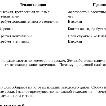
Теплоизоляция
Прочнос
Высокая, трёхслойная панель с
Железобетон, расчётны
утеплителем
лет
Требует дополнительного утепления
Высокая
Хорошая
Боится влаги, требует
Требует вентиляции
Срок службы 25–50 ле
Требует утепления
Высокая
о различаются по геометрии и срокам. Железобетонная панель п
 зависит от квалификации каменщика. Поэтому при равной надё
й дом собирают из готовых изделий заводского цикла. Сборка 
мые сроки. Главное преимущество панельной технологии — сочета
дели, а не за сезоны.
х панелей