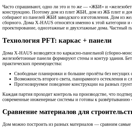
Часто спрашивают, одно ли это и то же — «ЖБИ» и «железобе
конструкцию. Поэтому дом из плит ЖБИ, дом из ЖБ плит и дом
собирают из панелей ЖБИ заводского изготовления. Дом из же
сборного. Дома X-HAUS относятся именно к этой категории и
проектирование, одноэтажные и двухэтажные дома. Частный п
Технология PFT: каркас + панели
Дома X-HAUS возводятся по каркасно-панельной (сборно-моно
железобетонные панели формируют стены и контур здания. Бето
практических преимущества:
Свободные планировки и большие пролёты без несущих с
Возможность второго света, панорамного остекления и с
Прогнозируемое поведение конструкции на разных грунт
Каждая партия проходит контроль на производстве, что подтв
современные инженерные системы и готовы к развёртыванию 
Сравнение материалов для строительст
Дом можно построить из разных материалов — сравним самые