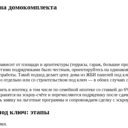
ена домокомплекта
 зависит от площади и архитектуры (террасы, гараж, большие пр
ругими подрядчиками было честным, ориентируйтесь на одинако
опработы. Такой подход делает цену дома из ЖБИ панелей под к
 отдельно или со строительством под ключ — в обоих случаях с
ть в ипотеку, в том числе по семейной ипотеке со ставкой до 6
ранятся на эскроу-счёте и перечисляются подрядчику после сда
 заявку на льготные программы и сопровождаем сделку с эскроу
под ключ: этапы
лки.